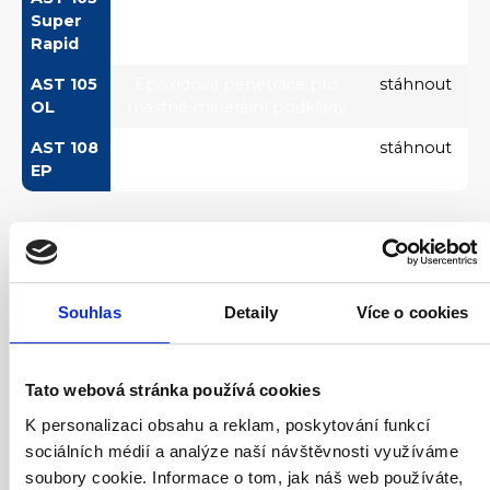
Super
rychlým vytvrzením
Rapid
AST 105
Epoxidová penetrace pro
stáhnout
OL
mastné minerální podklady
AST 108
Epoxidová penetrace na
stáhnout
EP
vlhké podklady
Epoxidové stěrky
Název
Popis
Technický
Souhlas
Detaily
Více o cookies
výrobku
list
AST 330 N
Barevná stěrka pro lité i
stáhnout
Tato webová stránka používá cookies
prosypávané systémy
K personalizaci obsahu a reklam, poskytování funkcí
AST 330
Uzavírací transparentní
stáhnout
sociálních médií a analýze naší návštěvnosti využíváme
Transparent
stěrka pro prosypávané
soubory cookie. Informace o tom, jak náš web používáte,
systémy