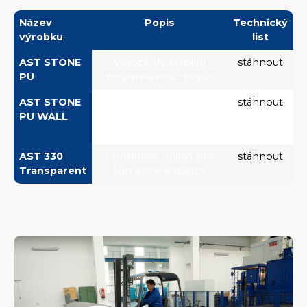
Název
Popis
Technický
výrobku
list
AST STONE
Vysoce UV stabilní
stáhnout
PU
polyuretanové pojivo
AST STONE
Vysoce UV stabilní
stáhnout
PU WALL
polyuretanové pojivo
pro svislé plochy
AST 330
Epoxidové pojivo pro
stáhnout
Transparent
kamenné koberce