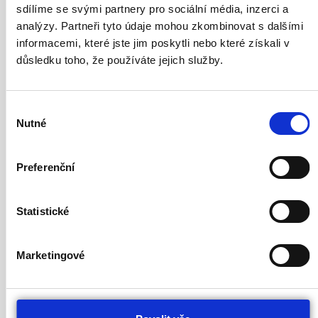
sdílíme se svými partnery pro sociální média, inzerci a
AST 330 CH
Epoxidová stěrka s
stáhnout
analýzy. Partneři tyto údaje mohou zkombinovat s dalšími
vysokou chemickou
informacemi, které jste jim poskytli nebo které získali v
odolností
důsledku toho, že používáte jejich služby.
AST 330 AS
Epoxidová antistatická
stáhnout
vodivá stěrka
Výběr
Nutné
souhlasu
Polyuretanové stěrky
Preferenční
Název
Popis
Technický
výrobku
list
Statistické
AST 302
Polyuretanová stěrka –
stáhnout
certifikována v systémech na
Marketingové
překlenutí trhlin
AST 302
Uzavírací stěrka na gumové
stáhnout
STP
podložky pro sportovní
povrchy