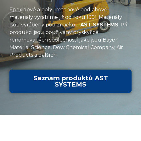
Epoxidové a polyuretanové podlahové
materiály vyrábíme již od roku 1991. Materiály
jsou vyráběny pod značkou
AST SYSTEMS
. Při
produkci jsou používány pryskyřice
renomovaných společností jako jsou Bayer
Material Science, Dow Chemical Company, Air
Products a dalších.
Seznam produktů AST
SYSTEMS