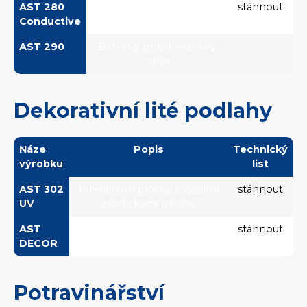
AST 280
Epoxdiový vodivý nátěr k
stáhnout
Conductive
antistatické stěrce
AST 290
Barevný polyuretanový
nátěr
Dekorativní lité podlahy
Náze
Popis
Technický
výrobku
list
AST 302
Interiérové plochy s vyššími
stáhnout
UV
estetickými nároky
AST
Epoxidová dekorativní stěrka
stáhnout
DECOR
Potravinářství