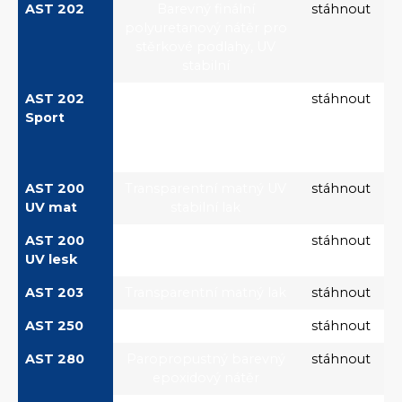
AST 202
Barevný finální
stáhnout
polyuretanový nátěr pro
stěrkové podlahy, UV
stabilní
AST 202
Barevný vysoce elastický
stáhnout
Sport
polyuretanový nátěr pro
stěrkové podlahy, UV
stabilní
AST 200
Transparentní matný UV
stáhnout
UV mat
stabilní lak
AST 200
Transparentní lesklý UV
stáhnout
UV lesk
stabilní lak
AST 203
Transparentní matný lak
stáhnout
AST 250
Barevný epoxidový nátěr
stáhnout
AST 280
Paropropustný barevný
stáhnout
epoxidový nátěr