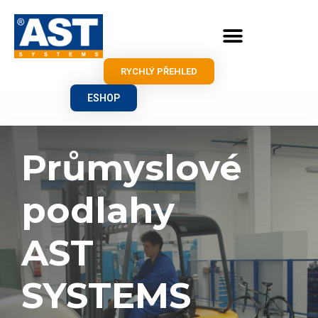
RYCHLÝ PŘEHLED
ESHOP
Průmyslové
podlahy
AST
SYSTEMS