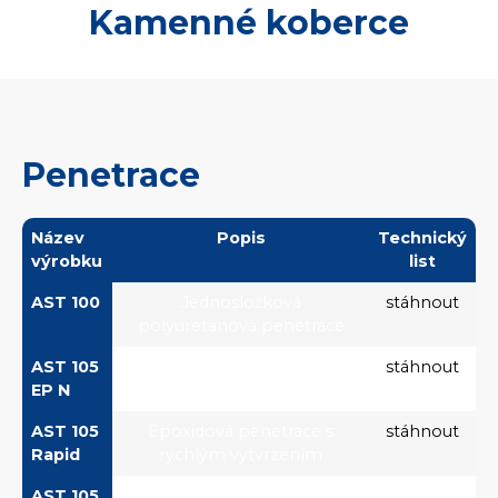
Kamenné koberce
Penetrace
Název
Popis
Technický
výrobku
list
AST 100
Jednosložková
stáhnout
polyuretanová penetrace
AST 105
Epoxidová univerzální
stáhnout
EP N
penetrace
AST 105
Epoxidová penetrace s
stáhnout
Rapid
rychlým vytvrzením
AST 105
Epoxidová penetrace s velmi
---