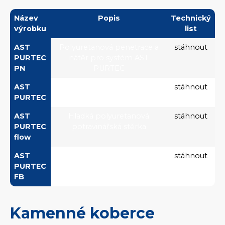
Název
Popis
Technický
výrobku
list
AST
Polyuretanová penetrace a
stáhnout
PURTEC
nátěr pro systém AST
PN
PURTEC
AST
Zrnitá polyuretanová
stáhnout
PURTEC
potravinářská stěrka
AST
Hladká polyuretanová
stáhnout
PURTEC
potravinářská stěrka
flow
AST
Polyuretanová malta pro
stáhnout
PURTEC
nanášení na svislé povrchy
FB
Kamenné koberce